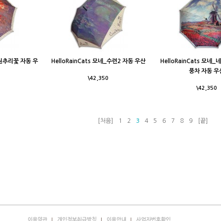
네_원추리꽃 자동 우
HelloRainCats 모네_수련2 자동 우산
HelloRainCats 모
풍차 자동 우
\42,350
\42,350
[처음]
1
2
3
4
5
6
7
8
9
[끝]
이용약관
개인정보취급방침
이용안내
사업자번호확인