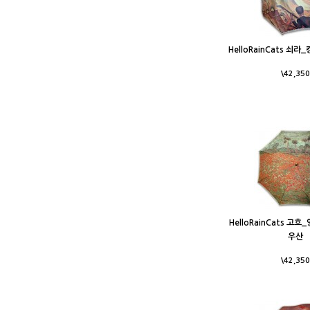
HelloRainCats 쇠
\42,350
HelloRainCats 고
우산
\42,350