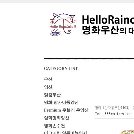
CATEGORY LIST
우산
양산
맞춤우산
명화 망사이중양산
(163) .
명화 1단자동우산
Premium 우블리 우양산
Total
335
ea item list
암막명화양산
명화손수건
마그네틱 알루미늄엽서