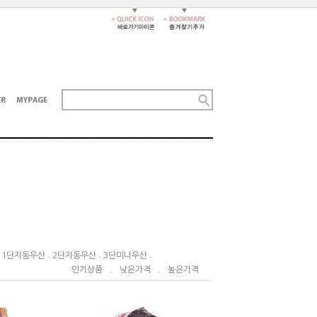
.
.
.
.
1단자동우산
2단자동우산
3단미니우산
인기상품
.
낮은가격
.
높은가격