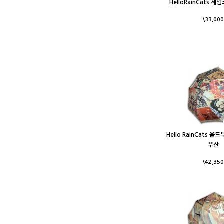
HelloRainCats 
\33,000
Hello RainCats 
우산
\42,350