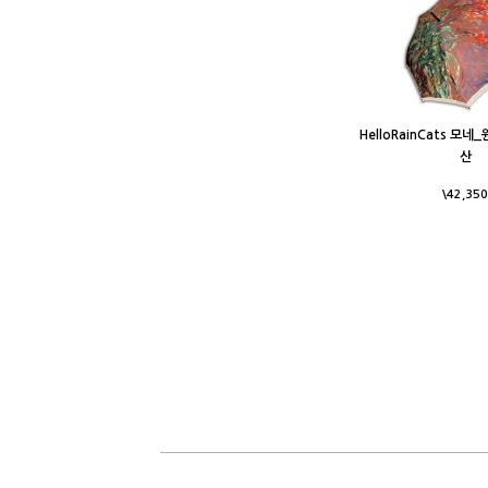
HelloRainCats 모
산
\42,350