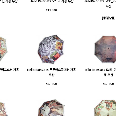
제임스딘 자동 우산
Hello RainCats 오드리 자동 우산
HelloRainCats 고흐
우산
\33,000
[품절상품]
올드무비포스터 자동
Hello RainCats 푸투마요콜렉션 자동
Hello RainCats 모네
우산
동 우산
\42,350
\42,350