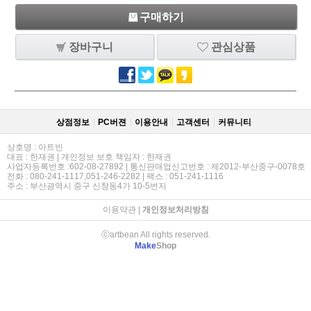
구매하기
장바구니
관심상품
상점정보
PC버젼
이용안내
고객센터
커뮤니티
상호명 : 아트빈
대표 : 한재권 | 개인정보 보호 책임자 : 한재권
사업자등록번호 :602-08-27892 | 통신판매업신고번호 : 제2012-부산중구-0078호
전화 : 080-241-1117,051-246-2282 | 팩스 : 051-241-1116
주소 : 부산광역시 중구 신창동4가 10-5번지
이용약관
|
개인정보처리방침
ⓒartbean All rights reserved.
Make
Shop