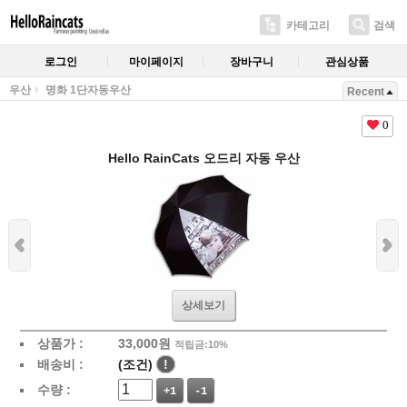
카테고리
검색
로그인
마이페이지
장바구니
관심상품
우산
명화 1단자동우산
Recent
0
Hello RainCats 오드리 자동 우산
상세보기
상품가 :
33,000
원
적립금:10%
배송비 :
(조건)
!
수량 :
+1
-1