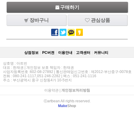
구매하기
장바구니
관심상품
상점정보
PC버젼
이용안내
고객센터
커뮤니티
상호명 : 아트빈
대표 : 한재권 | 개인정보 보호 책임자 : 한재권
사업자등록번호 :602-08-27892 | 통신판매업신고번호 : 제2012-부산중구-0078호
전화 : 080-241-1117,051-246-2282 | 팩스 : 051-241-1116
주소 : 부산광역시 중구 신창동4가 10-5번지
이용약관
|
개인정보처리방침
ⓒartbean All rights reserved.
Make
Shop