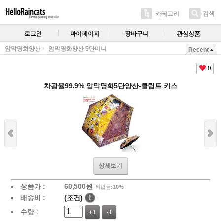
카테고리
검색
로그인
마이페이지
장바구니
관심상품
암막명화양산
암막명화양산 5단미니
Recent
0
차광율99.9% 암막명화5단양산-클림트 키스
상세보기
상품가 :
60,500
원
적립금:10%
배송비 :
(조건)
!
수량 :
+1
-1