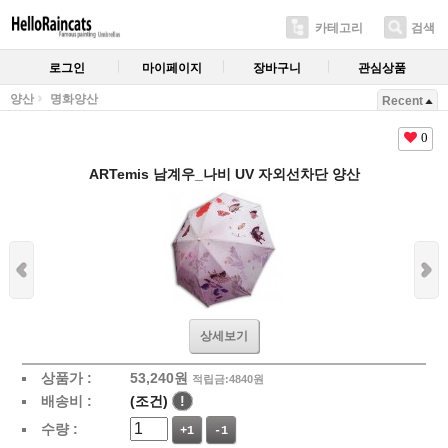
카테고리
검색
로그인
마이페이지
장바구니
관심상품
양산
명화양산
Recent
0
ARTemis 남계우_나비 UV 자외선차단 양산
상세보기
상품가 :
53,240
원
적립금:4840원
배송비 :
(조건)
!
수량 :
+1
-1