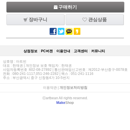
구매하기
장바구니
관심상품
상점정보
PC버젼
이용안내
고객센터
커뮤니티
상호명 : 아트빈
대표 : 한재권 | 개인정보 보호 책임자 : 한재권
사업자등록번호 :602-08-27892 | 통신판매업신고번호 : 제2012-부산중구-0078호
전화 : 080-241-1117,051-246-2282 | 팩스 : 051-241-1116
주소 : 부산광역시 중구 신창동4가 10-5번지
이용약관
|
개인정보처리방침
ⓒartbean All rights reserved.
Make
Shop