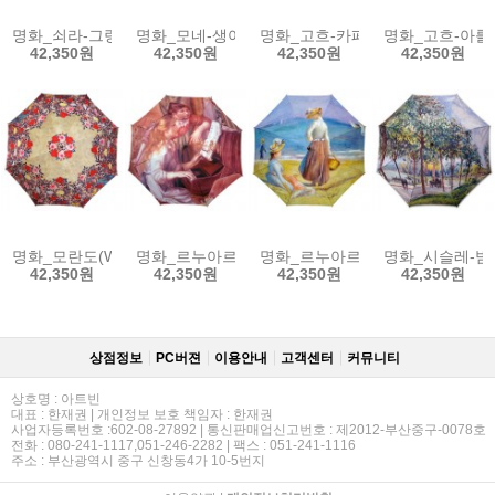
명화_쇠라-그랑드자트섬의 일요일오후 3단자동우산
명화_모네-생아드레스의 정원 3단자동우산
명화_고흐-카페테라스전폭(W) 
명화_고흐-아를 
42,350원
42,350원
42,350원
42,350원
명화_모란도(W) 자동우산
명화_르누아르-피아노치는소녀들(W) 자동우산
명화_르누아르-해변의 여인들(W)
명화_시슬레-밤
42,350원
42,350원
42,350원
42,350원
상점정보
PC버젼
이용안내
고객센터
커뮤니티
상호명 : 아트빈
대표 : 한재권 | 개인정보 보호 책임자 : 한재권
사업자등록번호 :602-08-27892 | 통신판매업신고번호 : 제2012-부산중구-0078호
전화 : 080-241-1117,051-246-2282 | 팩스 : 051-241-1116
주소 : 부산광역시 중구 신창동4가 10-5번지