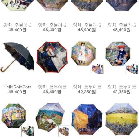
명화_우블리-고흐 르누아르 퐁네프다리 65우산양산겸용 멜빵자동우산
명화_우블리-고흐 연인이 있는 정원 65우산양산겸
명화_우블리-고흐 아를의 꽃밭 
명화_우블리-고
48,400원
48,400원
48,400원
48,400원
HelloRainCats 고흐_론강의 별밤(W) 이중자동 우산
명화_르누아르-시골무도회 그녀는예뻤다 3단 이중
명화_르누아르-건지섬 바닷가의 
명화_르누아르-
48,400원
48,400원
42,350원
42,350원