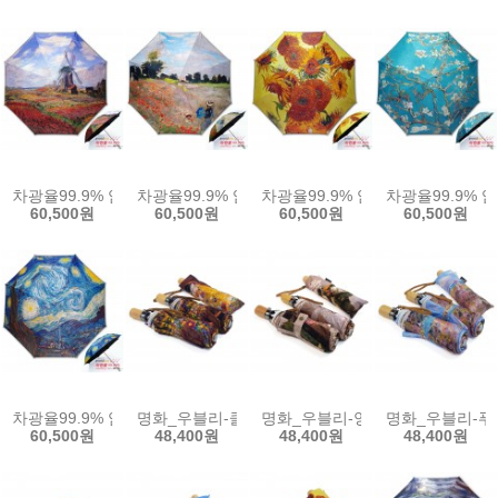
차광율99.9% 암막명화양산_모네-네덜란드의 튤립과 풍차
차광율99.9% 암막명화양산_모네 양귀비들판
차광율99.9% 암막명화양산-고흐
차광율99.9%
60,500원
60,500원
60,500원
60,500원
차광율99.9% 암막명화양산-고흐 별이 빛나는 밤
명화_우블리-클림트 키스 우산양산겸용 3단자동우
명화_우블리-앙리 수국화 우산양
명화_우블리-푸
60,500원
48,400원
48,400원
48,400원