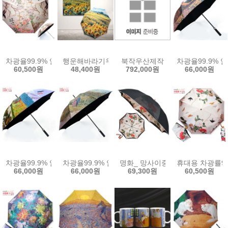
차광율99.9% 암막명화양산_민화 화조도
행운해바라기우양산_들판 (주문제작)
북작우산제작
차광율99.9% 
60,500원
48,400원
792,000원
66,000원
차광율99.9% 암막 중형 골프자동 우양산_모네 생아드레스의 정원
차광율99.9% 암막 중형 골프자동 우양산_고흐 연인
명화_ 망사이중 남계우 모란 나
휴대용 차광률9
66,000원
66,000원
69,300원
60,500원