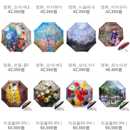
명화_모네-배꽃나무_3단자동우산
명화_아서헤이어_고양이들의 대화(W)자동우산
명화_시슬레-봄(W)자동우산
명화_비어슈타트
42,350원
42,350원
42,350원
42,350원
명화_르동-꽃다발(W)자동우산
명화_모네-배꽃나무(W)자동우산
명화_모네-아르장퇴유의 연못(W
명화_르누아르-
42,350원
42,350원
42,350원
48,400원
차광율99.9% 암막명화양산_클림트-키스
차광율99.9% 암막명화양산_앙리-수국화
차광율99.9% 암막명화양산_아쉴
차광율99.9%
60,500원
60,500원
60,500원
60,500원