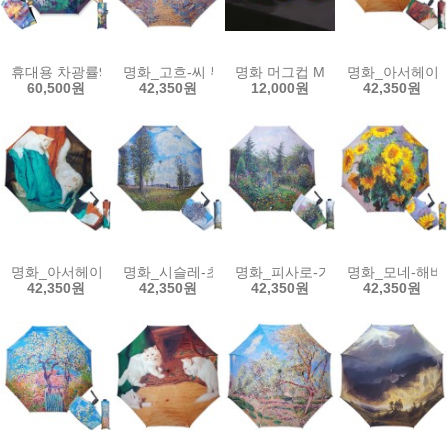
휴대용 차광률99.9%암막명화우양산_모네 국화 화병
명화_고흐-씨 뿌리는 사람(W)자동우산
명화 머그컵 MUG 고흐_고흐의 방
명화_아서헤이어
60,500원
42,350원
12,000원
42,350원
명화_아서헤이어_놀이하는고양이_3단자동우산
명화_시슬레-초원 3단자동우산
명화_피사로-가든_3단자동우산
명화_모네-해바
42,350원
42,350원
42,350원
42,350원