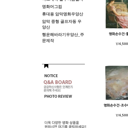
명화머그컵
휴대용 암막명화우양산
암막 중형 골프자동 우
양산
명화손수건-
행운해바라기우양산_주
문제작
\16,500
명화손수건-조수
\16,500