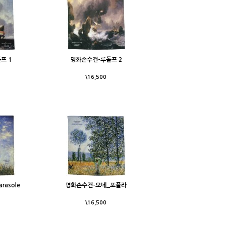
프 1
명화손수건-루돌프 2
\16,500
asole
명화손수건-모네_포플라
\16,500