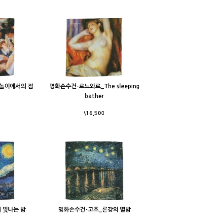
놀이에서의 점
명화손수건-르느와르_The sleeping
bather
\16,500
 빛나는 밤
명화손수건-고흐_론강의 별밤