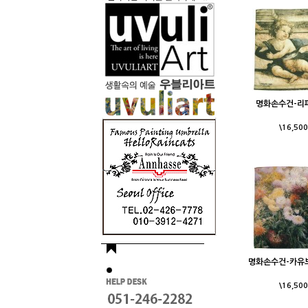
명화손수건-리
\16,500
명화손수건-카유
\16,500