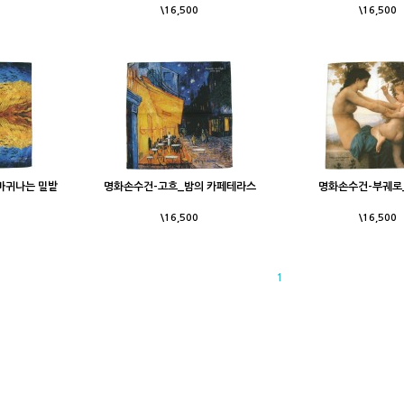
\16,500
\16,500
마귀나는 밀밭
명화손수건-고흐_밤의 카페테라스
명화손수건-부궤로_
\16,500
\16,500
1