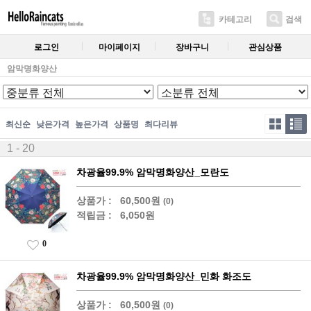
카테고리
검색
로그인
마이페이지
장바구니
관심상품
암막명화양산
최신순
낮은가격
높은가격
상품명
최다리뷰
1 - 20
차광율99.9% 암막명화양산_모란도
상품가 :
60,500원
(0)
적립금 :
6,050원
0
차광율99.9% 암막명화양산_민화 화조도
상품가 :
60,500원
(0)