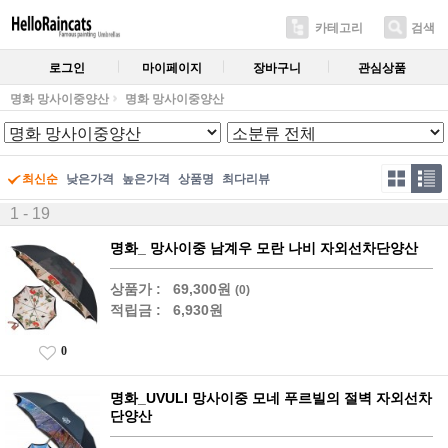
카테고리
검색
로그인
마이페이지
장바구니
관심상품
명화 망사이중양산
명화 망사이중양산
최신순
낮은가격
높은가격
상품명
최다리뷰
1 - 19
명화_ 망사이중 남계우 모란 나비 자외선차단양산
상품가 :
69,300원
(0)
적립금 :
6,930원
0
명화_UVULI 망사이중 모네 푸르빌의 절벽 자외선차
단양산